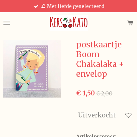
🍒 Met liefde geselecteerd
Ga
direct
naar
de
hoofdinhoud
postkaartje
Boom
Chakalaka +
envelop
€ 1,50
€ 2,00
Uitverkocht
Artikelnummer: