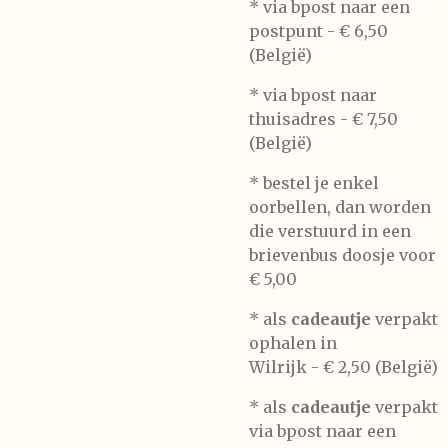
* via bpost naar een
postpunt -
€ 6,50
(België)
* via bpost naar
thuisadres -
€ 7,50
(België)
* bestel je enkel
oorbellen, dan worden
die verstuurd in een
brievenbus doosje voor
€ 5,00
*
als
cadeautje
verpakt
ophalen in
Wilrijk -
€ 2,50 (België)
* als
cadeautje
verpakt
via bpost naar een