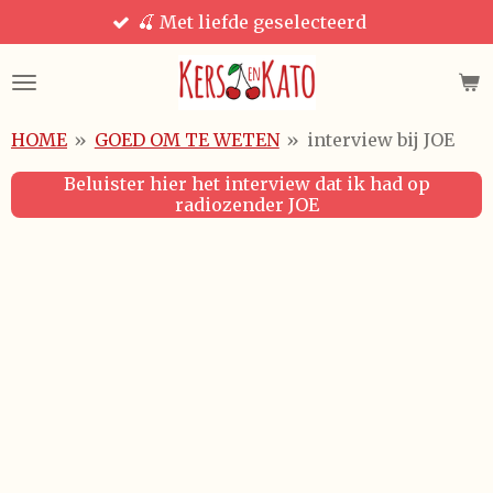
🍒 Met liefde geselecteerd
Ga
direct
naar
de
hoofdinhoud
HOME
»
GOED OM TE WETEN
»
interview bij JOE
Beluister hier het interview dat ik had op
radiozender JOE