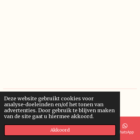
Deze website gebruikt cookies voor
© 2019 - 2026 Kers en Kato
analyse-doeleinden en/of het tonen van
Powered by
JouwWeb
advertenties. Door gebruik te blijven maken
van de site gaat u hiermee akkoord.
Akkoord
E-mailadres
Telefoonnummer
Kaart
Instagram
WhatsApp