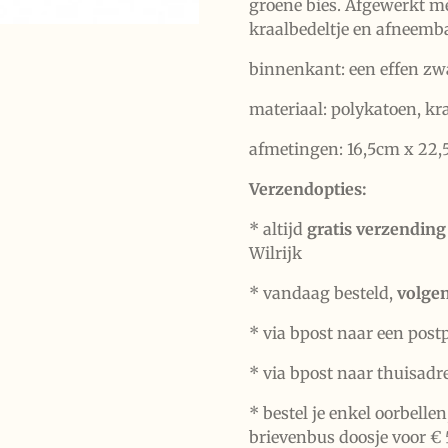
groene bies. Afgewerkt m
kraalbedeltje en afneemb
binnenkant: een effen zwa
materiaal: polykatoen, kra
afmetingen: 16,5cm x 22,
Verzendopties:
* altijd
gratis verzending
Wilrijk
* vandaag besteld,
volge
* via bpost naar een post
* via bpost naar thuisadr
* bestel je enkel oorbelle
brievenbus doosje voor € 