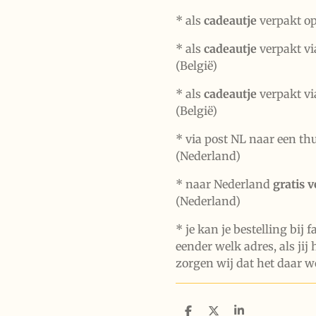
*
als
cadeautje
verpakt op
* als
cadeautje
verpakt vi
(België)
* als
cadeautje
verpakt vi
(België)
* via post NL naar een th
(Nederland)
* naar Nederland
gratis 
(Nederland)
* je kan je bestelling bij 
eender welk adres, als jij 
zorgen wij dat het daar w
D
D
S