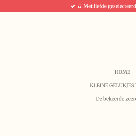
🍒 Met liefde geselecteer
Ga
direct
naar
de
hoofdinhoud
HOME
KLEINE GELUKJES 
De bekeerde zeer