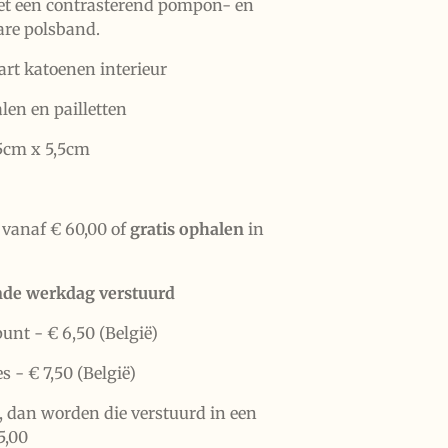
et een contrasterend pompon- en
are polsband.
rt katoenen interieur
len en pailletten
5cm x 5,5cm
vanaf € 60,00 of
gratis ophalen
in
nde werkdag verstuurd
punt -
€ 6,50 (België)
es -
€ 7,50 (België)
n, dan worden die verstuurd in een
5,00