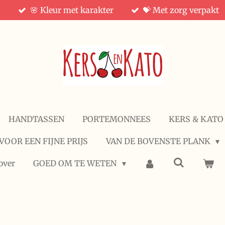
d
🌸 Kleur met karakter
💝 Met zorg verpakt
HANDTASSEN
PORTEMONNEES
KERS & KATO
VOOR EEN FIJNE PRIJS
VAN DE BOVENSTE PLANK
over
GOED OM TE WETEN