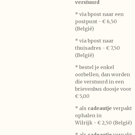
verstuurd
* via bpost naar een
postpunt -
€ 6,50
(België)
* via bpost naar
thuisadres -
€ 7,50
(België)
* bestel je enkel
oorbellen, dan worden
die verstuurd in een
brievenbus doosje voor
€ 5,00
*
als
cadeautje
verpakt
ophalen in
Wilrijk -
€ 2,50 (België)
* als
cadeautje
verpakt