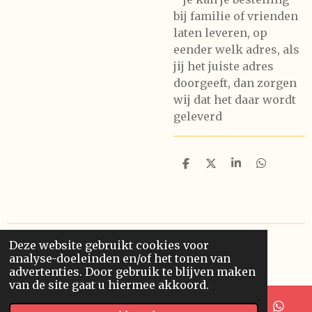
bij familie of vrienden
laten leveren, op
eender welk adres, als
jij het juiste adres
doorgeeft, dan zorgen
wij dat het daar wordt
geleverd
D
D
S
D
e
e
h
e
l
e
a
l
e
l
r
e
n
e
n
Deze website gebruikt cookies voor
© 2019 - 2026 Kers en Kato
analyse-doeleinden en/of het tonen van
Powered by
JouwWeb
advertenties. Door gebruik te blijven maken
van de site gaat u hiermee akkoord.