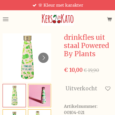
🌸 Kleur met karakter
Ga
direct
naar
de
hoofdinhoud
drinkfles uit
staal Powered
By Plants
€ 10,00
€ 19,90
Uitverkocht
Artikelnummer:
00104-021