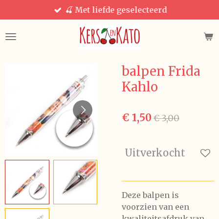
🍒 Met liefde geselecteerd
Ga
direct
naar
de
hoofdinhoud
balpen Frida
Kahlo
€ 1,50
€ 3,00
Uitverkocht
Deze balpen is
voorzien van een
kwaliteitsafdruk van