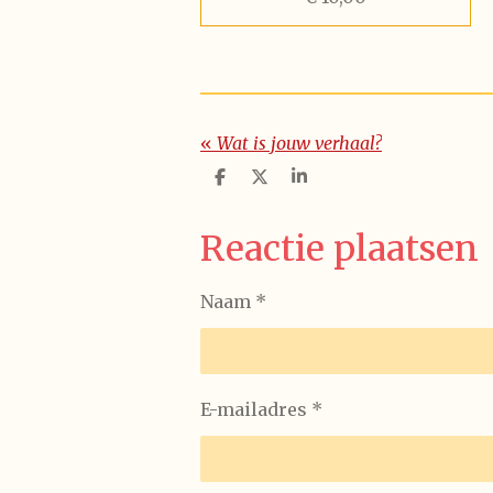
«
Wat is jouw verhaal?
D
D
S
e
e
h
l
e
a
e
l
r
Reactie plaatsen
n
e
Naam *
E-mailadres *