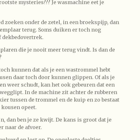
rootste mysteries??? Je wasmachine eet je
ed zoeken onder de zetel, in een broekspijp, dan
exemplaar terug. Soms duiken er toch nog
f dekbedovertrek.
plaren die je nooit meer terug vindt. Is dan de
?
n toch kunnen dat als je een wastrommel hebt
ousen daar toch door kunnen glippen. Of als je
 en weer schudt, kan het ook gebeuren dat een
wegglipt. In de machine zit achter de rubberen
 kier tussen de trommel en de kuip en zo bestaat
e kousen opeet.
, dan ben je ze kwijt. De kans is groot dat je
r naar de afvoer.
rpulverd en lost op. De opgeloste deeltjes