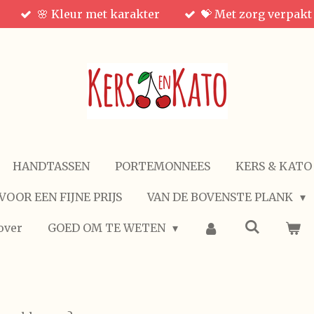
🌸 Kleur met karakter
💝 Met zorg verpakt
HANDTASSEN
PORTEMONNEES
KERS & KATO
VOOR EEN FIJNE PRIJS
VAN DE BOVENSTE PLANK
over
GOED OM TE WETEN