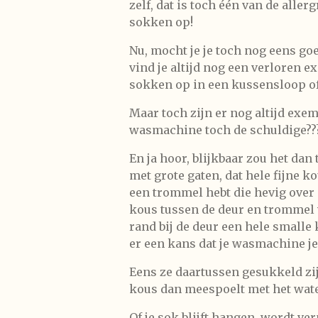
zelf, dat is toch één van de
allerg
sokken op!
Nu, mocht je je toch nog eens go
vind je altijd nog een verloren 
sokken op in een kussensloop o
Maar toch zijn er nog altijd exem
wasmachine toch de schuldige??
En ja hoor, blijkbaar zou het da
met grote gaten, dat hele fijne k
een trommel hebt die hevig over
kous tussen de deur en trommel 
rand bij de deur een hele smalle
er een kans dat je wasmachine j
Eens ze daartussen gesukkeld zijn
kous dan meespoelt met het wate
Of je sok blijft hangen, wordt ve