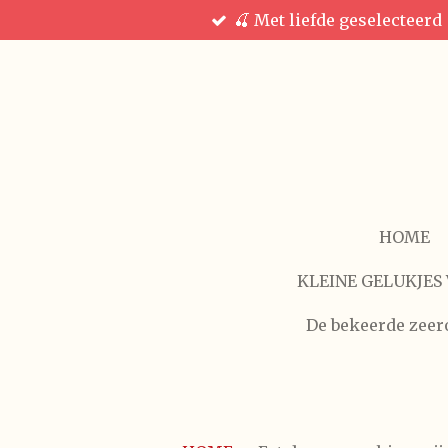
🍒 Met liefde geselecteerd
Ga
direct
naar
de
hoofdinhoud
HOME
KLEINE GELUKJES 
De bekeerde zeer