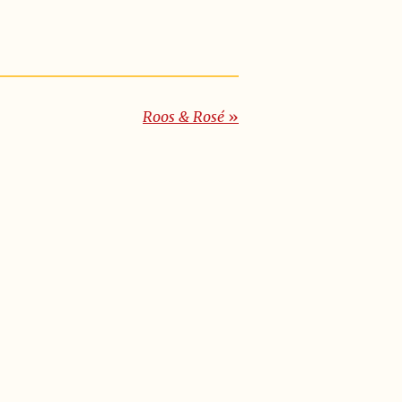
Roos & Rosé
»