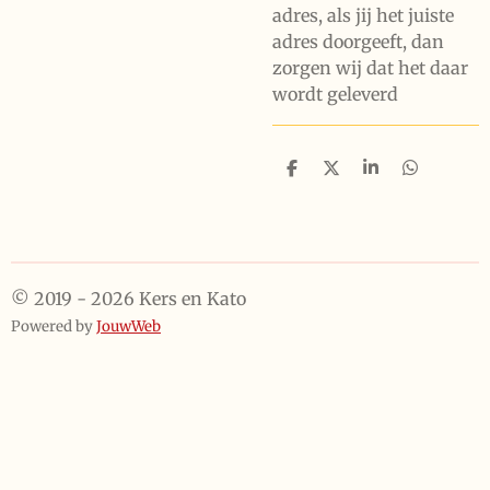
adres, als jij het juiste
adres doorgeeft, dan
zorgen wij dat het daar
wordt geleverd
D
D
S
D
e
e
h
e
l
e
a
l
e
l
r
e
n
e
n
© 2019 - 2026 Kers en Kato
Powered by
JouwWeb