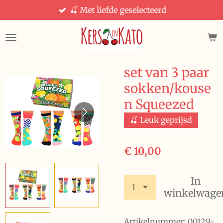
🍒 Met liefde geselecteerd
Ga
direct
naar
de
hoofdinhoud
set van 3 paar
sokken/kouse
n Squeezed
🍒 Leuk geprijsd
€ 10,00
In
winkelwage
Artikelnummer:
00129-