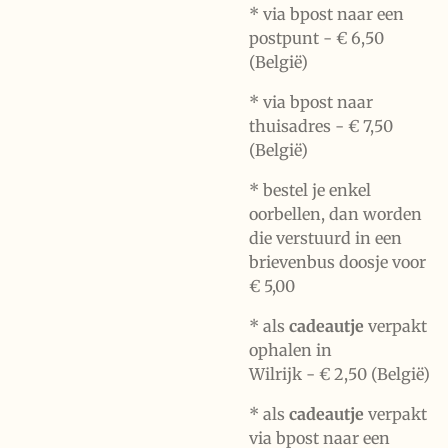
* via bpost naar een
postpunt -
€ 6,50
(België)
* via bpost naar
thuisadres -
€ 7,50
(België)
* bestel je enkel
oorbellen, dan worden
die verstuurd in een
brievenbus doosje voor
€ 5,00
*
als
cadeautje
verpakt
ophalen in
Wilrijk -
€ 2,50 (België)
* als
cadeautje
verpakt
via bpost naar een