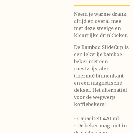
Neem je warme drank
altijd en overal mee
met deze s
tevige en
kleurrijke
drinkbeker.
D
e Bamboo SlideCup is
een lekvrije bamboe
beker met een
roestvrijstalen
(thermo) binnenkant
en een magnetische
deksel. Het alternatief
voor de wegwerp
koffiebekers!
• Capaciteit 420 ml.
• De beker mag niet in
de vaatwasser.