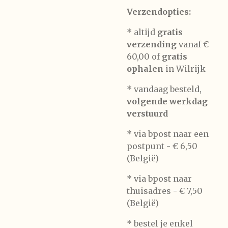
Verzendopties:
* altijd
gratis
verzending
vanaf €
60,00 of
gratis
ophalen
in Wilrijk
* vandaag besteld,
volgende werkdag
verstuurd
* via bpost naar een
postpunt -
€ 6,50
(België)
* via bpost naar
thuisadres -
€ 7,50
(België)
* bestel je enkel