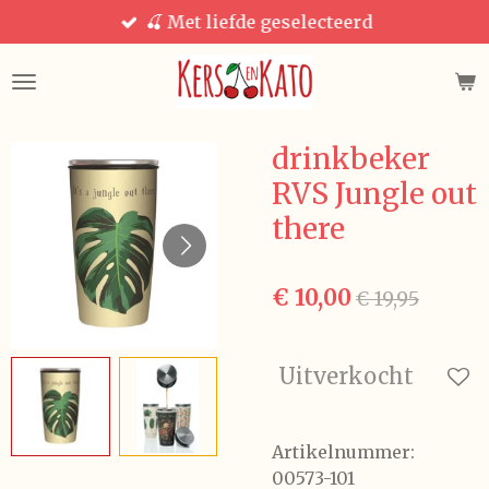
🍒 Met liefde geselecteerd
Ga
direct
naar
de
hoofdinhoud
drinkbeker
RVS Jungle out
there
€ 10,00
€ 19,95
Uitverkocht
Artikelnummer:
00573-101