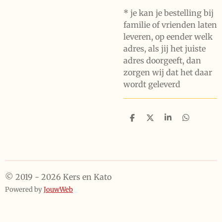
* je kan je bestelling bij
familie of vrienden laten
leveren, op eender welk
adres, als jij het juiste
adres doorgeeft, dan
zorgen wij dat het daar
wordt geleverd
D
D
S
D
e
e
h
e
l
e
a
l
e
l
r
e
n
e
n
© 2019 - 2026 Kers en Kato
Powered by
JouwWeb