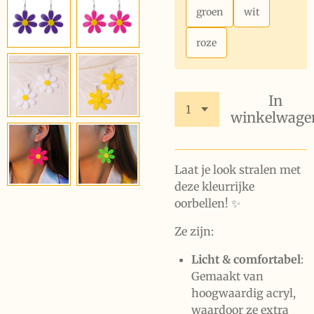
groen
wit
roze
In
winkelwage
Laat je look stralen met
deze kleurrijke
oorbellen! ✨
Ze zijn:
Licht & comfortabel
:
Gemaakt van
hoogwaardig acryl,
waardoor ze extra