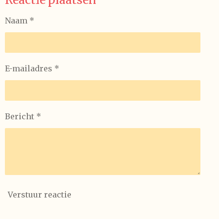
n
e
n
Naam *
E-mailadres *
Bericht *
Verstuur reactie