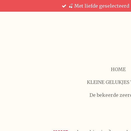
🍒 Met liefde geselecteerd
Ga
direct
naar
de
hoofdinhoud
HOME
KLEINE GELUKJES 
De bekeerde zeer