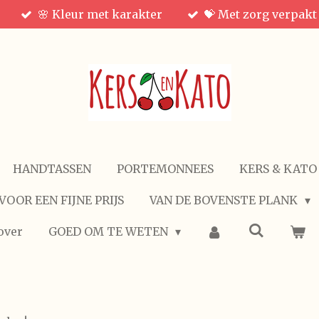
🌸 Kleur met karakter
💝 Met zorg verpakt
HANDTASSEN
PORTEMONNEES
KERS & KATO
VOOR EEN FIJNE PRIJS
VAN DE BOVENSTE PLANK
over
GOED OM TE WETEN