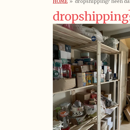
HOME
»
dropshipping? neen da
dropshipping