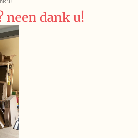
nk u!
? neen dank u!