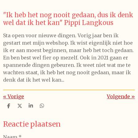
"Ik heb het nog nooit gedaan, dus ik denk
wel dat ik het kan" Pippi Langkous
Sta open voor nieuwe dingen. Vorig jaar ben ik
gestart met mijn webshop. Ik wist eigenlijk niet hoe
ik er aan moest beginnen, maar heb het toch gedaan.
En ben best wel fier op mezelf. Ook in 2021 gaan er
spannende dingen gebeuren. Ik weet niet wat me te
wachten staat, ik heb het nog nooit gedaan, maar ik
denk dat ik het wel kan...
«
Vorige
Volgende
»
D
D
S
D
e
e
h
e
l
e
a
l
Reactie plaatsen
e
l
r
e
n
e
n
Naam *