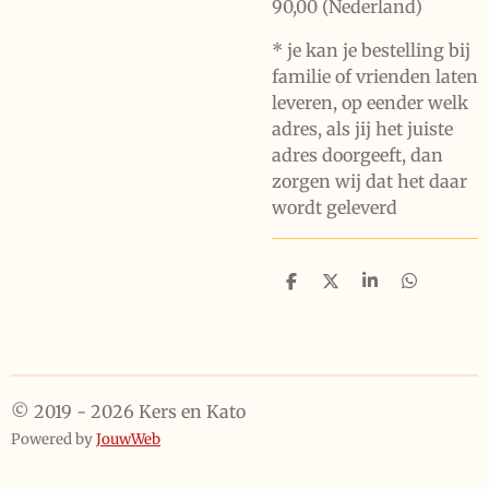
90,00 (Nederland)
* je kan je bestelling bij
familie of vrienden laten
leveren, op eender welk
adres, als jij het juiste
adres doorgeeft, dan
zorgen wij dat het daar
wordt geleverd
D
D
S
D
e
e
h
e
l
e
a
l
e
l
r
e
n
e
n
© 2019 - 2026 Kers en Kato
Powered by
JouwWeb