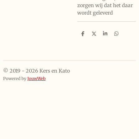
zorgen wij dat het daar
wordt geleverd
D
D
S
D
e
e
h
e
l
e
a
l
e
l
r
e
n
e
n
© 2019 - 2026 Kers en Kato
Powered by
JouwWeb