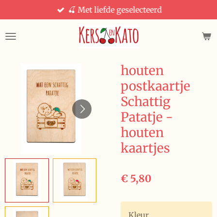
🍒 Met liefde geselecteerd
Ga
direct
naar
de
hoofdinhoud
houten
postkaartje
Schattig
Patatje -
houten
kaartjes
€ 5,80
Kleur