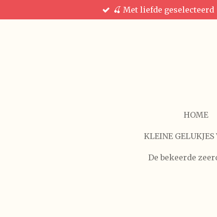
🍒 Met liefde geselecteerd
Ga
direct
naar
de
hoofdinhoud
HOME
KLEINE GELUKJES 
De bekeerde zeer