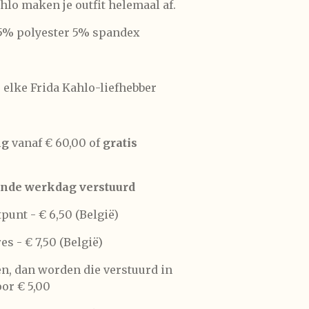
lo maken je outfit helemaal af.
15% polyester 5% spandex
 elke Frida Kahlo-liefhebber
ng
vanaf € 60,00 of
gratis
nde werkdag verstuurd
tpunt -
€ 6,50 (België)
res -
€ 7,50 (België)
len, dan worden die verstuurd in
or € 5,00