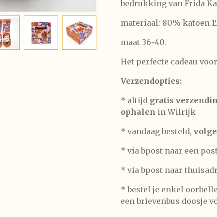
bedrukking van Frida Kah
materiaal: 80% katoen 
maat 36-40.
Het perfecte cadeau voor
Verzendopties:
* altijd
gratis verzendi
ophalen
in Wilrijk
* vandaag besteld,
volge
* via bpost naar een pos
* via bpost naar thuisad
* bestel je enkel oorbel
een brievenbus doosje vo