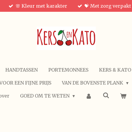
🌸 Kleur met karakter
💝 Met zorg verpakt
HANDTASSEN
PORTEMONNEES
KERS & KATO
VOOR EEN FIJNE PRIJS
VAN DE BOVENSTE PLANK
over
GOED OM TE WETEN