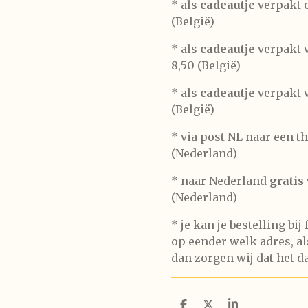
*
als
cadeautje
verpakt o
(België)
* als
cadeautje
verpakt v
8,50 (België)
* als
cadeautje
verpakt v
(België)
* via post NL naar een t
(Nederland)
* naar Nederland
gratis
(Nederland)
* je kan je bestelling bij
op eender welk adres, als
dan zorgen wij dat het d