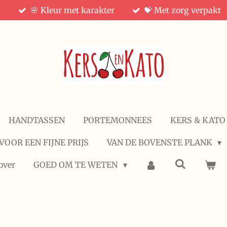
d
🌸 Kleur met karakter
💝 Met zorg verpakt
HANDTASSEN
PORTEMONNEES
KERS & KATO
VOOR EEN FIJNE PRIJS
VAN DE BOVENSTE PLANK
over
GOED OM TE WETEN