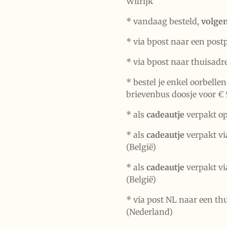
Wilrijk
* vandaag besteld,
volge
* via bpost naar een post
* via bpost naar thuisadr
* bestel je enkel oorbelle
brievenbus doosje voor € 
*
als
cadeautje
verpakt op
* als
cadeautje
verpakt vi
(België)
* als
cadeautje
verpakt vi
(België)
* via post NL naar een th
(Nederland)