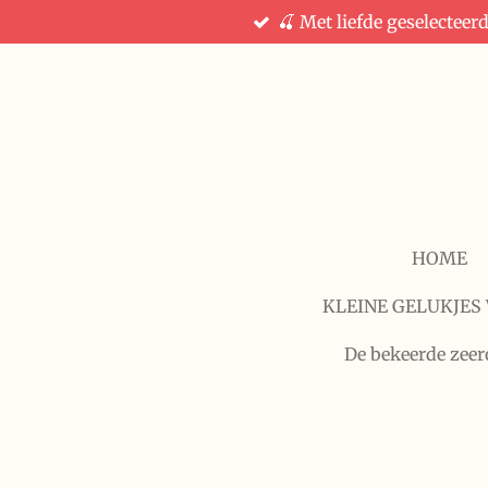
🍒 Met liefde geselecteer
Ga
direct
naar
de
hoofdinhoud
HOME
KLEINE GELUKJES 
De bekeerde zeer