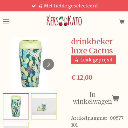
🍒 Met liefde geselecteerd
Ga
direct
naar
de
hoofdinhoud
drinkbeker
luxe Cactus
🍒 Leuk geprijsd
€ 12,00
In
winkelwagen
Artikelnummer:
00577-
101