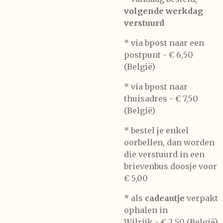
volgende werkdag
verstuurd
* via bpost naar een
postpunt -
€ 6,50
(België)
* via bpost naar
thuisadres -
€ 7,50
(België)
* bestel je enkel
oorbellen, dan worden
die verstuurd in een
brievenbus doosje voor
€ 5,00
*
als
cadeautje
verpakt
ophalen in
Wilrijk -
€ 2,50 (België)