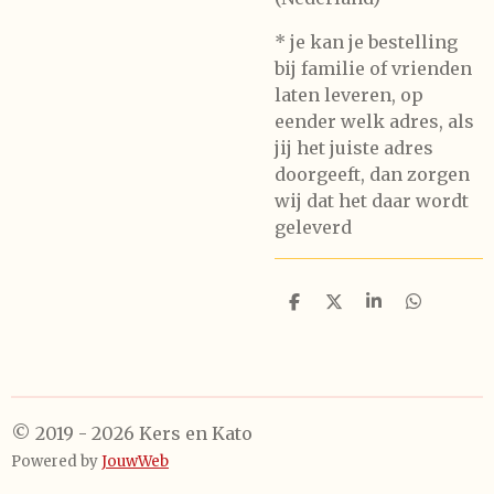
* je kan je bestelling
bij familie of vrienden
laten leveren, op
eender welk adres, als
jij het juiste adres
doorgeeft, dan zorgen
wij dat het daar wordt
geleverd
D
D
S
D
e
e
h
e
l
e
a
l
e
l
r
e
n
e
n
© 2019 - 2026 Kers en Kato
Powered by
JouwWeb