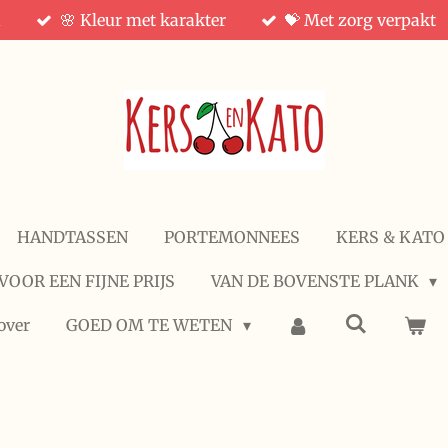
d
🌸 Kleur met karakter
💝 Met zorg verpakt
HANDTASSEN
PORTEMONNEES
KERS & KATO
VOOR EEN FIJNE PRIJS
VAN DE BOVENSTE PLANK
over
GOED OM TE WETEN