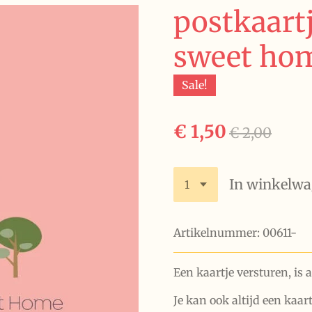
postkaart
sweet hom
Sale!
€ 1,50
€ 2,00
In winkelw
Artikelnummer:
00611-
Een kaartje versturen, is a
Je kan ook altijd een kaart