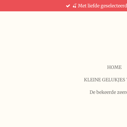
🍒 Met liefde geselecteer
Ga
direct
naar
de
hoofdinhoud
HOME
KLEINE GELUKJES 
De bekeerde zeer