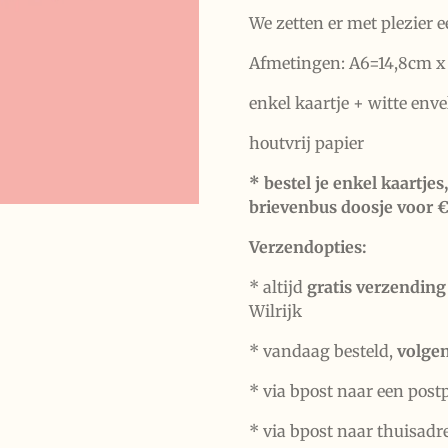
We zetten er met plezier e
Afmetingen: A6=14,8cm x
enkel kaartje + witte env
houtvrij papier
* bestel je enkel kaartje
brievenbus doosje voor €
Verzendopties:
* altijd
gratis verzending
Wilrijk
* vandaag besteld,
volge
* via bpost naar een post
* via bpost naar thuisadr