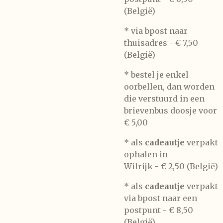
(België)
* via bpost naar
thuisadres -
€ 7,50
(België)
* bestel je enkel
oorbellen, dan worden
die verstuurd in een
brievenbus doosje voor
€ 5,00
*
als
cadeautje
verpakt
ophalen in
Wilrijk -
€ 2,50 (België)
* als
cadeautje
verpakt
via bpost naar een
postpunt -
€ 8,50
(België)