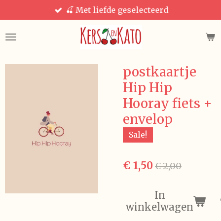
🍒 Met liefde geselecteerd
Ga
direct
naar
de
hoofdinhoud
postkaartje
Hip Hip
Hooray fiets +
envelop
Sale!
€ 1,50
€ 2,00
In
winkelwagen