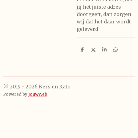
jij het juiste adres
doorgeeft, dan zorgen
wij dat het daar wordt
geleverd
D
D
S
D
e
e
h
e
l
e
a
l
e
l
r
e
n
e
n
© 2019 - 2026 Kers en Kato
Powered by
JouwWeb