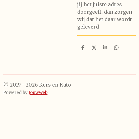
jij het juiste adres
doorgeeft, dan zorgen
wij dat het daar wordt
geleverd
D
D
S
D
e
e
h
e
l
e
a
l
e
l
r
e
n
e
n
© 2019 - 2026 Kers en Kato
Powered by
JouwWeb