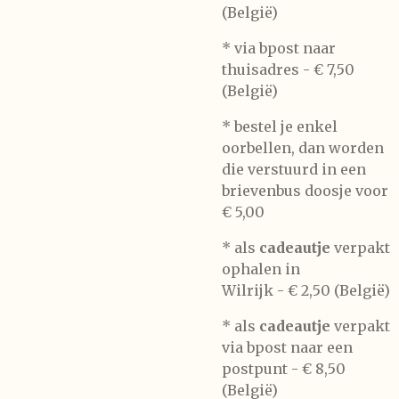
(België)
* via bpost naar
thuisadres -
€ 7,50
(België)
* bestel je enkel
oorbellen, dan worden
die verstuurd in een
brievenbus doosje voor
€ 5,00
*
als
cadeautje
verpakt
ophalen in
Wilrijk -
€ 2,50 (België)
* als
cadeautje
verpakt
via bpost naar een
postpunt -
€ 8,50
(België)