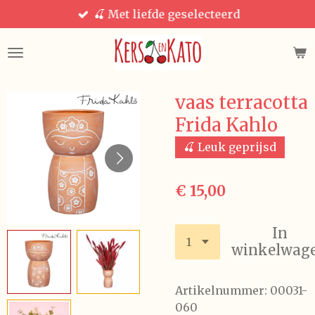
🍒 Met liefde geselecteerd
Ga
direct
naar
de
hoofdinhoud
vaas terracotta
Frida Kahlo
🍒 Leuk geprijsd
€ 15,00
In
winkelwag
Artikelnummer:
00031-
060