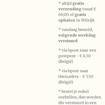
* altijd
gratis
verzending
vanaf €
60,00 of
gratis
ophalen
in Wilrijk
* vandaag besteld,
volgende werkdag
verstuurd
* via bpost naar een
postpunt -
€ 6,50
(België)
* via bpost naar
thuisadres -
€ 7,50
(België)
* bestel je enkel
oorbellen, dan worden
die verstuurd in een