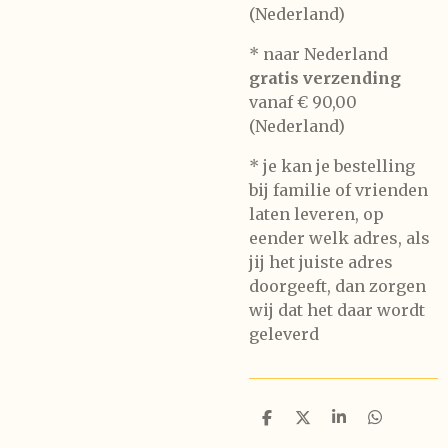
(Nederland)
* naar Nederland
gratis verzending
vanaf € 90,00
(Nederland)
* je kan je bestelling
bij familie of vrienden
laten leveren, op
eender welk adres, als
jij het juiste adres
doorgeeft, dan zorgen
wij dat het daar wordt
geleverd
D
D
S
D
e
e
h
e