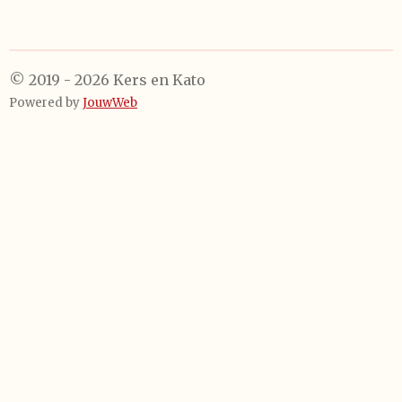
l
e
a
l
e
l
r
e
n
e
n
© 2019 - 2026 Kers en Kato
Powered by
JouwWeb