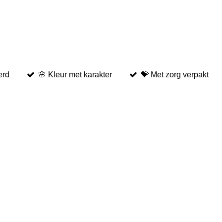
erd
🌸 Kleur met karakter
💝 Met zorg verpakt