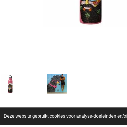
Deze website gebruikt cookies voor analyse-doeleinden en/of 
© 2019 - 2026 Kers en Kato