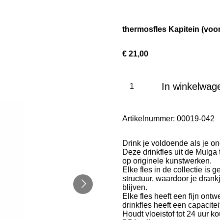
thermosfles Kapitein (vo
€ 21,00
In winkelwag
Artikelnummer:
00019-042
Drink je voldoende als je 
Deze drinkfles uit de Mulga t
op originele kunstwerken.
Elke fles in de collectie i
structuur, waardoor je dran
blijven.
Elke fles heeft een fijn on
d
rinkfles heeft een capacite
Houdt vloeistof tot 24 uur k