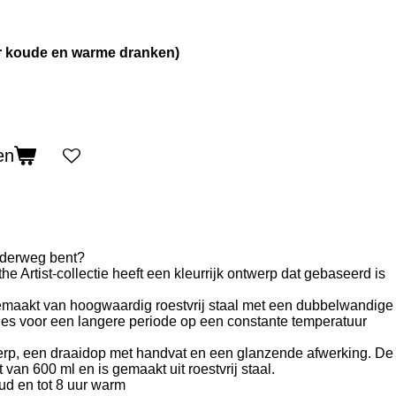
or koude en warme dranken)
en
onderweg bent?
he Artist-collectie heeft een kleurrijk ontwerp dat gebaseerd is
s gemaakt van hoogwaardig roestvrij staal met een dubbelwandige
kjes voor een langere periode op een constante temperatuur
twerp, een draaidop met handvat en een glanzende afwerking. De
it van 600 ml
en is gemaakt uit roestvrij staal.
oud en tot 8 uur warm