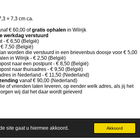
,3 × 7,3 cm ca.
naf € 60,00 of
gratis ophalen
in Wilrijk
e werkdag verstuurd
t -
€ 6,50 (België)
-
€ 7,50 (België)
 dan worden die verstuurd in een brievenbus doosje voor € 5,00
len in Wilrijk -
€ 2,50 (België)
bpost naar een postpunt -
€ 8,50 (België)
bpost naar thuisadres -
€ 9,50 (België)
sadres in Nederland -
€ 11,50 (Nederland)
rzending
vanaf € 90,00 (Nederland)
ilie of vrienden laten leveren, op eender welk adres, als jij het
zorgen wij dat het daar wordt geleverd
de site gaat u hiermee akkoord.
Akkoord
Powered by
JouwWeb