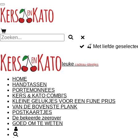
Ga
direct
naar
de
hoofdinhoud
🍒 Met liefde geselecte
leuke
cadeau-ideetjes
HOME
HANDTASSEN
PORTEMONNEES
KERS & KATO COMBI'S
KLEINE GELUKJES VOOR EEN FIJNE PRIJS
VAN DE BOVENSTE PLANK
POSTKAARTJES
De bekeerde zeerover
GOED OM TE WETEN