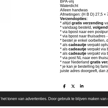
BPA-vrij
Waterdicht
Alleen handwas
Afmetingen: (H B D) 27,5 × 7
Verzendopties:
* altijd
gratis verzending
va
* vandaag besteld,
volgend
* via bpost naar een postpun
* via bpost naar thuisadres 
* bestel je enkel oorbellen,
*
als
cadeautje
verpakt opha
* als
cadeautje
verpakt via 
* als
cadeautje
verpakt via 
* via post NL naar een thui
* naar Nederland
gratis ve
* je kan je bestelling bij fam
juiste adres doorgeeft, dan 
D
D
S
e
e
h
l
e
a
het tonen van advertenties. Door gebruik te blijven maken van 
e
l
r
n
e