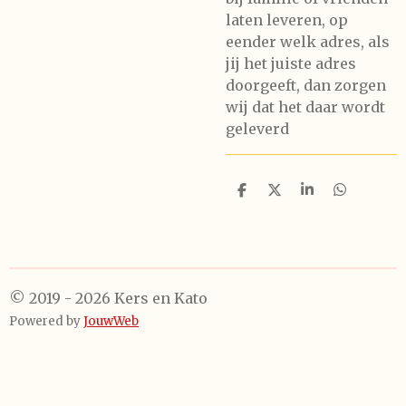
laten leveren, op
eender welk adres, als
jij het juiste adres
doorgeeft, dan zorgen
wij dat het daar wordt
geleverd
D
D
S
D
e
e
h
e
l
e
a
l
e
l
r
e
n
e
n
© 2019 - 2026 Kers en Kato
Powered by
JouwWeb