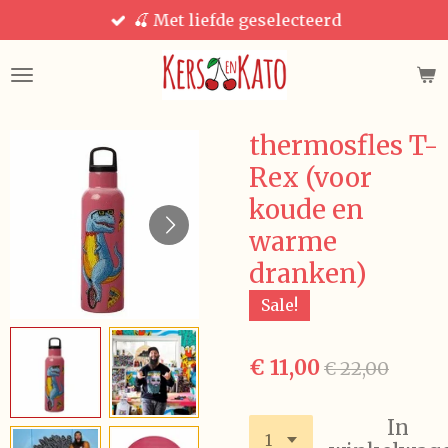
🍒 Met liefde geselecteerd
Ga
direct
naar
de
hoofdinhoud
thermosfles T-
Rex (voor
koude en
warme
dranken)
Sale!
€ 11,00
€ 22,00
In