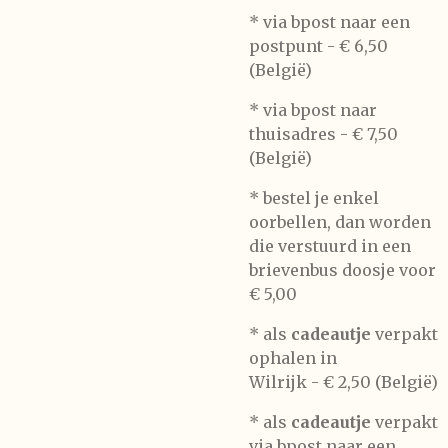
* via bpost naar een
postpunt -
€ 6,50
(België)
* via bpost naar
thuisadres -
€ 7,50
(België)
* bestel je enkel
oorbellen, dan worden
die verstuurd in een
brievenbus doosje voor
€ 5,00
*
als
cadeautje
verpakt
ophalen in
Wilrijk -
€ 2,50 (België)
* als
cadeautje
verpakt
via bpost naar een