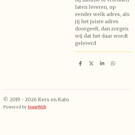
laten leveren, op
eender welk adres, als
jij het juiste adres
doorgeeft, dan zorgen
wij dat het daar wordt
geleverd
D
D
S
D
e
e
h
e
l
e
a
l
e
l
r
e
n
e
n
© 2019 - 2026 Kers en Kato
Powered by
JouwWeb