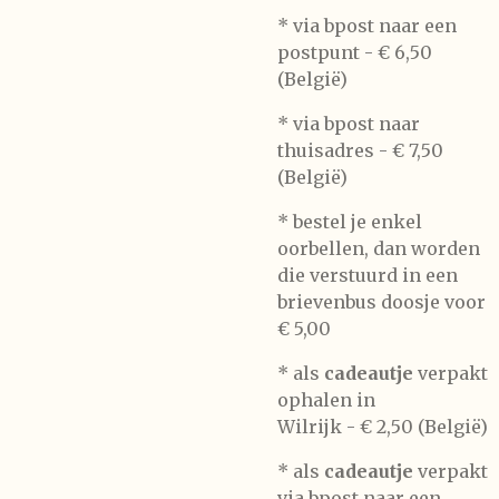
* via bpost naar een
postpunt -
€ 6,50
(België)
* via bpost naar
thuisadres -
€ 7,50
(België)
* bestel je enkel
oorbellen, dan worden
die verstuurd in een
brievenbus doosje voor
€ 5,00
*
als
cadeautje
verpakt
ophalen in
Wilrijk -
€ 2,50 (België)
* als
cadeautje
verpakt
via bpost naar een