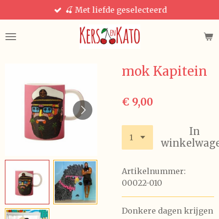
🍒 Met liefde geselecteerd
Ga
direct
naar
de
hoofdinhoud
mok Kapitein
€ 9,00
In
winkelwag
Artikelnummer:
00022-010
Donkere dagen krijgen