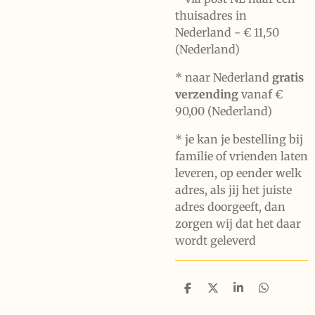
thuisadres in
Nederland -
€ 11,50
(Nederland)
* naar Nederland
gratis
verzending
vanaf €
90,00 (Nederland)
* je kan je bestelling bij
familie of vrienden laten
leveren, op eender welk
adres, als jij het juiste
adres doorgeeft, dan
zorgen wij dat het daar
wordt geleverd
D
D
S
D
e
e
h
e
l
e
a
l