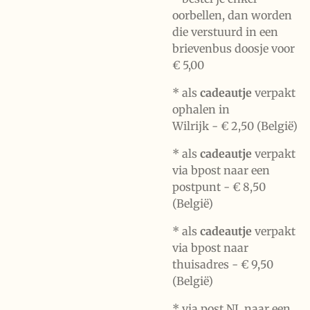
oorbellen, dan worden
die verstuurd in een
brievenbus doosje voor
€ 5,00
*
als
cadeautje
verpakt
ophalen in
Wilrijk -
€ 2,50 (België)
* als
cadeautje
verpakt
via bpost naar een
postpunt -
€ 8,50
(België)
* als
cadeautje
verpakt
via bpost naar
thuisadres -
€ 9,50
(België)
* via post NL naar een