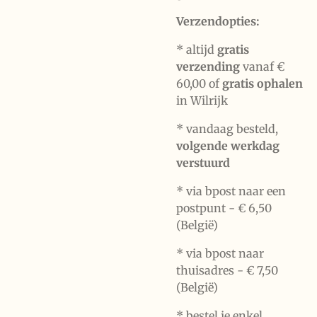
Verzendopties:
* altijd
gratis
verzending
vanaf €
60,00 of
gratis ophalen
in Wilrijk
* vandaag besteld,
volgende werkdag
verstuurd
* via bpost naar een
postpunt -
€ 6,50
(België)
* via bpost naar
thuisadres -
€ 7,50
(België)
* bestel je enkel