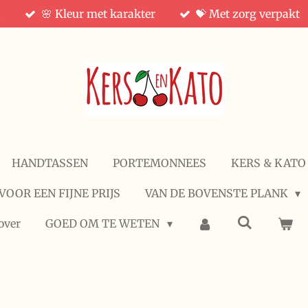
d
🌸 Kleur met karakter
💝 Met zorg verpakt
HANDTASSEN
PORTEMONNEES
KERS & KATO
VOOR EEN FIJNE PRIJS
VAN DE BOVENSTE PLANK
over
GOED OM TE WETEN