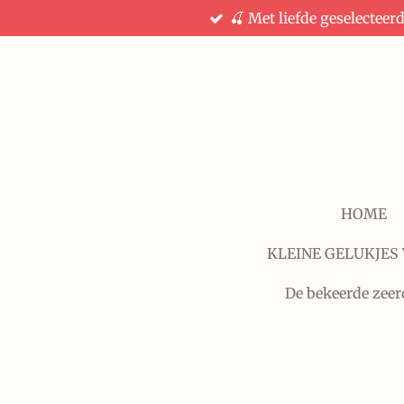
🍒 Met liefde geselecteer
Ga
direct
naar
de
hoofdinhoud
HOME
KLEINE GELUKJES 
De bekeerde zeer