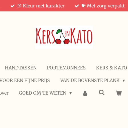
d
🌸 Kleur met karakter
💝 Met zorg verpakt
HANDTASSEN
PORTEMONNEES
KERS & KATO
VOOR EEN FIJNE PRIJS
VAN DE BOVENSTE PLANK
over
GOED OM TE WETEN