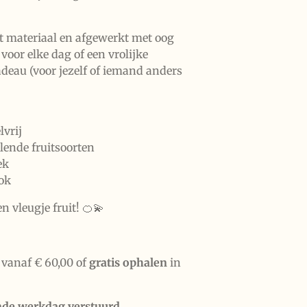
 materiaal en afgewerkt met oog
t voor elke dag of een vrolijke
 cadeau (voor jezelf of iemand anders
lvrij
llende fruitsoorten
ek
ook
n vleugje fruit! 🍊💫
vanaf € 60,00 of
gratis ophalen
in
nde werkdag verstuurd