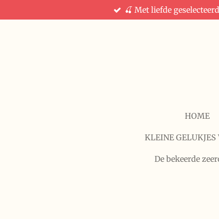
🍒 Met liefde geselecteer
Ga
direct
naar
de
hoofdinhoud
HOME
KLEINE GELUKJES 
De bekeerde zeer