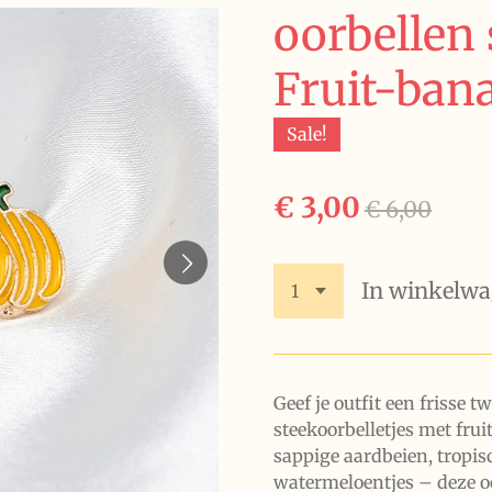
oorbellen 
Fruit-ban
Sale!
€ 3,00
€ 6,00
In winkelw
Geef je outfit een frisse 
steekoorbelletjes met frui
sappige aardbeien, tropis
watermeloentjes – deze oo