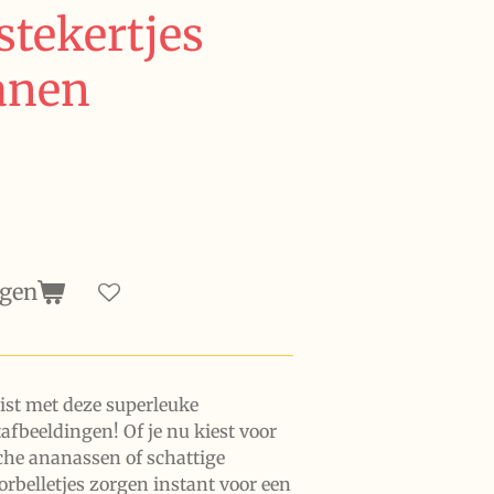
stekertjes
anen
agen
twist met deze superleuke
tafbeeldingen! Of je nu kiest voor
che ananassen of schattige
rbelletjes zorgen instant voor een