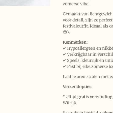
zomerse vibe.
Gemaakt van lichtgewicht
voor detail, zijn ze perfec
festivaloutfit. Ideaal als
😉)!
Kenmerken:
✔ Hypoallergeen en nikke
✔ Verkrijgbaar in verschi
✔ Speels, kleurrijk en uni
✔ Past bij elke zomerse l
Laat je oren stralen met ee
Verzendopties:
* altijd
gratis verzending
Wilrijk
* vandaag besteld,
volge