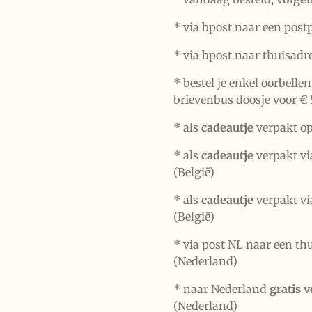
* via bpost naar een post
* via bpost naar thuisadr
* bestel je enkel oorbelle
brievenbus doosje voor € 
*
als
cadeautje
verpakt op
* als
cadeautje
verpakt vi
(België)
* als
cadeautje
verpakt vi
(België)
* via post NL naar een th
(Nederland)
* naar Nederland
gratis 
(Nederland)