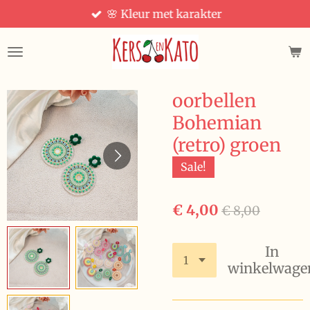
🌸 Kleur met karakter
Ga
direct
naar
de
hoofdinhoud
oorbellen
Bohemian
(retro) groen
Sale!
€ 4,00
€ 8,00
In
winkelwage