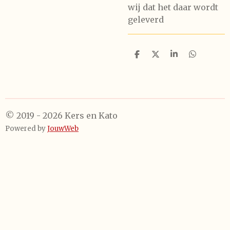
wij dat het daar wordt
geleverd
D
D
S
D
e
e
h
e
l
e
a
l
e
l
r
e
n
e
n
© 2019 - 2026 Kers en Kato
Powered by
JouwWeb