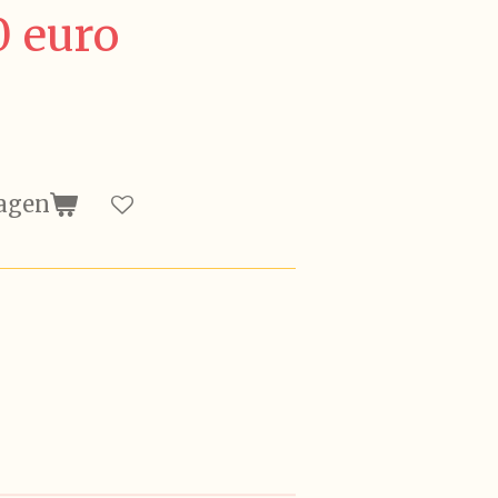
0 euro
agen