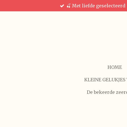
🍒 Met liefde geselecteerd
Ga
direct
naar
de
hoofdinhoud
HOME
KLEINE GELUKJES 
De bekeerde zeer