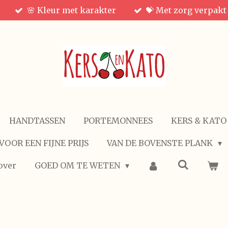
🌸 Kleur met karakter
💝 Met zorg verpakt
HANDTASSEN
PORTEMONNEES
KERS & KATO
VOOR EEN FIJNE PRIJS
VAN DE BOVENSTE PLANK
over
GOED OM TE WETEN