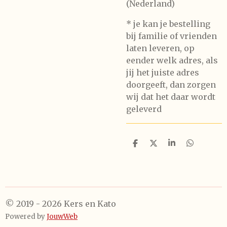
(Nederland)
* je kan je bestelling
bij familie of vrienden
laten leveren, op
eender welk adres, als
jij het juiste adres
doorgeeft, dan zorgen
wij dat het daar wordt
geleverd
D
D
S
D
e
e
h
e
l
e
a
l
e
l
r
e
n
e
n
© 2019 - 2026 Kers en Kato
Powered by
JouwWeb