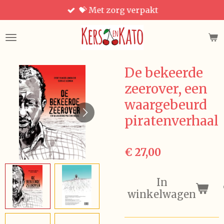
💝 Met zorg verpakt
Ga
direct
naar
de
hoofdinhoud
De bekeerde
zeerover, een
waargebeurd
piratenverhaal
€ 27,00
In
winkelwagen