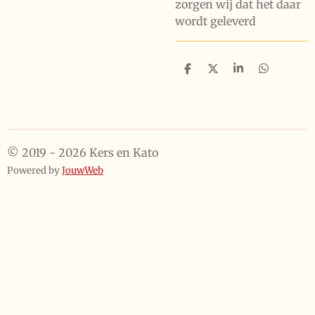
zorgen wij dat het daar
wordt geleverd
D
D
S
D
e
e
h
e
l
e
a
l
e
l
r
e
n
e
n
© 2019 - 2026 Kers en Kato
Powered by
JouwWeb