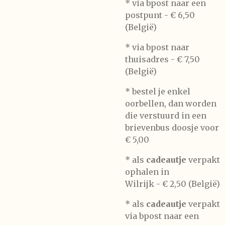
* via bpost naar een
postpunt -
€ 6,50
(België)
* via bpost naar
thuisadres -
€ 7,50
(België)
* bestel je enkel
oorbellen, dan worden
die verstuurd in een
brievenbus doosje voor
€ 5,00
*
als
cadeautje
verpakt
ophalen in
Wilrijk -
€ 2,50 (België)
* als
cadeautje
verpakt
via bpost naar een