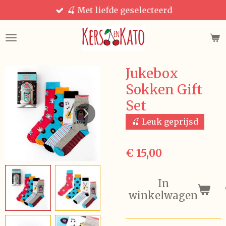
🍒 Met liefde geselecteerd
Ga
direct
naar
de
hoofdinhoud
Jukebox
Sokken Gift
Set
🍒 Leuk geprijsd
€ 15,00
In
winkelwagen