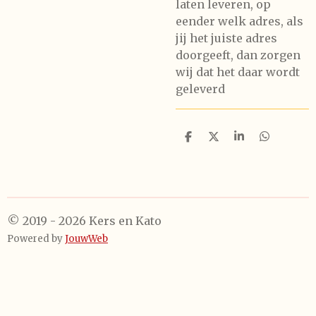
laten leveren, op
eender welk adres, als
jij het juiste adres
doorgeeft, dan zorgen
wij dat het daar wordt
geleverd
D
D
S
D
e
e
h
e
l
e
a
l
e
l
r
e
n
e
n
© 2019 - 2026 Kers en Kato
Powered by
JouwWeb