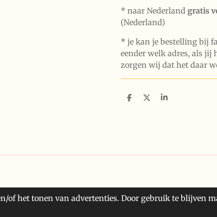
* naar Nederland
gratis 
(Nederland)
* je kan je bestelling bij 
eender welk adres, als jij 
zorgen wij dat het daar w
D
D
S
e
e
h
l
e
a
e
l
r
n
e
n/of het tonen van advertenties. Door gebruik te blijven m