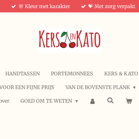
d
🌸 Kleur met karakter
💝 Met zorg verpakt
HANDTASSEN
PORTEMONNEES
KERS & KATO
VOOR EEN FIJNE PRIJS
VAN DE BOVENSTE PLANK
over
GOED OM TE WETEN