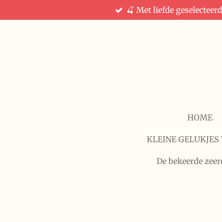
🍒 Met liefde geselecteer
Ga
direct
naar
de
hoofdinhoud
HOME
KLEINE GELUKJES 
De bekeerde zeer