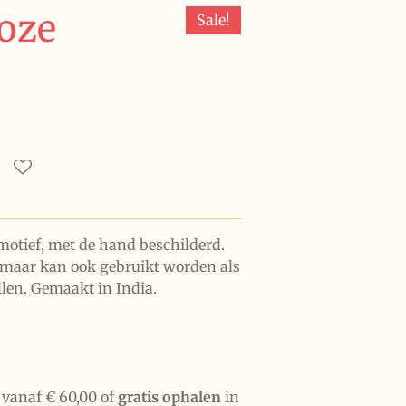
oze
Sale!
otief, met de hand beschilderd.
e, maar kan ook gebruikt worden als
len. Gemaakt in India.
vanaf € 60,00 of
gratis ophalen
in