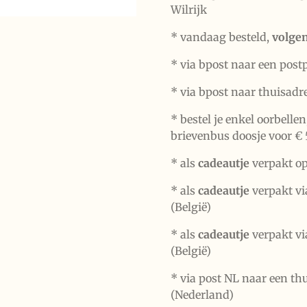
Wilrijk
* vandaag besteld,
volge
* via bpost naar een post
* via bpost naar thuisadr
* bestel je enkel oorbelle
brievenbus doosje voor € 
*
als
cadeautje
verpakt op
* als
cadeautje
verpakt vi
(België)
* als
cadeautje
verpakt vi
(België)
* via post NL naar een th
(Nederland)