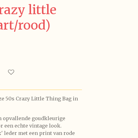
azy little
art/rood)
ze 50s Crazy Little Thing Bag in
en opvallende goudkleurige
r een echte vintage look.
x' leder met een print van rode