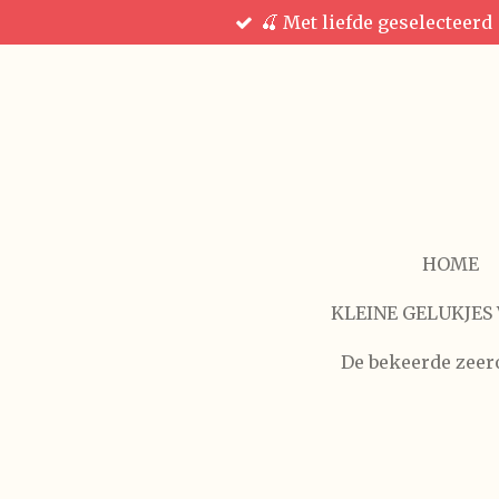
🍒 Met liefde geselecteerd
Ga
direct
naar
de
hoofdinhoud
HOME
KLEINE GELUKJES 
De bekeerde zeer