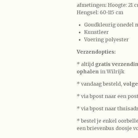
afmetingen: Hoogte: 21 c
Hengsel: 60-115 cm
Goudkleurig onedel 
Kunstleer
Voering polyester
Verzendopties:
* altijd
gratis verzendi
ophalen
in Wilrijk
* vandaag besteld,
volge
* via bpost naar een pos
* via bpost naar thuisad
* bestel je enkel oorbel
een brievenbus doosje vo