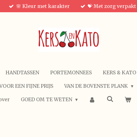
🌸 Kleur met karakter
💝 Met zorg verpakt
HANDTASSEN
PORTEMONNEES
KERS & KATO
VOOR EEN FIJNE PRIJS
VAN DE BOVENSTE PLANK
over
GOED OM TE WETEN