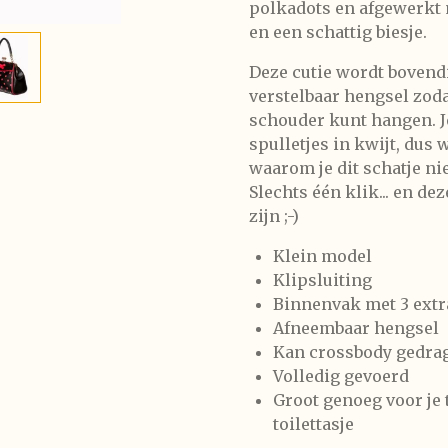
polkadots en afgewerkt m
en een schattig biesje.
Deze cutie wordt bovendi
verstelbaar hengsel zoda
schouder kunt hangen. J
spulletjes in kwijt, dus 
waarom je dit schatje nie
Slechts één klik... en de
zijn ;-)
Klein model
Klipsluiting
Binnenvak met 3 extra
Afneembaar hengsel
Kan crossbody gedra
Volledig gevoerd
Groot genoeg voor je 
toilettasje