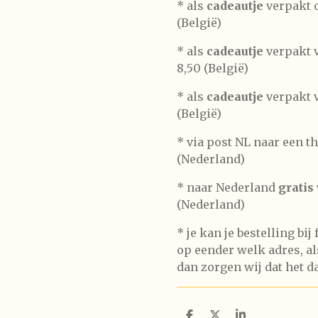
*
als
cadeautje
verpakt o
(België)
* als
cadeautje
verpakt v
8,50 (België)
* als
cadeautje
verpakt v
(België)
* via post NL naar een t
(Nederland)
* naar Nederland
gratis
(Nederland)
* je kan je bestelling bij
op eender welk adres, als
dan zorgen wij dat het d