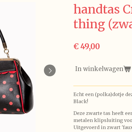
handtas Cr
thing (zw
€ 49,00
In winkelwagen
Echt een (polka)dotje de
Black!
Deze zwarte tas heeft e
metalen klipsluiting voo
Uitgevoerd in zwart 'fau