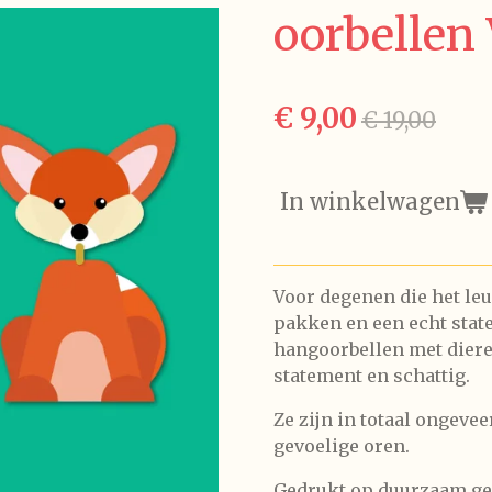
oorbellen
€ 9,00
€ 19,00
In winkelwagen
Voor degenen die het leu
pakken en een echt stat
hangoorbellen met diere
statement en schattig.
Ze zijn in totaal ongeve
gevoelige oren.
Gedrukt op duurzaam ge