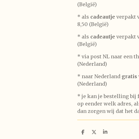
(België)
* als
cadeautje
verpakt v
8,50 (België)
* als
cadeautje
verpakt v
(België)
* via post NL naar een t
(Nederland)
* naar Nederland
gratis
(Nederland)
* je kan je bestelling bij
op eender welk adres, als
dan zorgen wij dat het d
D
D
S
e
e
h