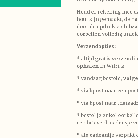
Houd er rekening mee da
hout zijn gemaakt, de na
door de opdruk zichtbaar
oorbellen volledig uniek
Verzendopties:
* altijd
gratis verzendi
ophalen
in Wilrijk
* vandaag besteld,
volge
* via bpost naar een pos
* via bpost naar thuisad
* bestel je enkel oorbel
een brievenbus doosje vo
*
als
cadeautje
verpakt o