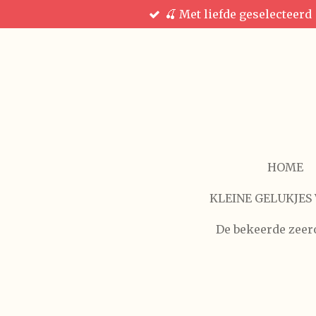
🍒 Met liefde geselecteerd
Ga
direct
naar
de
hoofdinhoud
HOME
KLEINE GELUKJES 
De bekeerde zeer