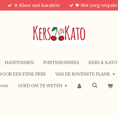
🌸 Kleur met karakter
💝 Met zorg verpakt
HANDTASSEN
PORTEMONNEES
KERS & KATO
VOOR EEN FIJNE PRIJS
VAN DE BOVENSTE PLANK
over
GOED OM TE WETEN