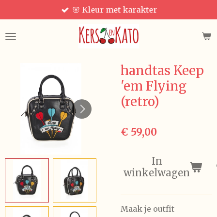
🌸 Kleur met karakter
Ga
direct
naar
de
hoofdinhoud
handtas Keep
'em Flying
(retro)
€ 59,00
In
winkelwagen
Maak je outfit