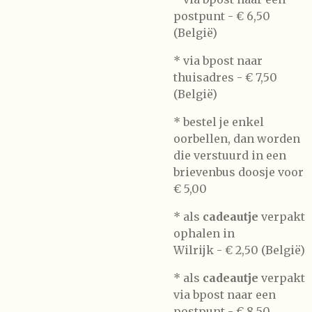
postpunt -
€ 6,50
(België)
* via bpost naar
thuisadres -
€ 7,50
(België)
* bestel je enkel
oorbellen, dan worden
die verstuurd in een
brievenbus doosje voor
€ 5,00
*
als
cadeautje
verpakt
ophalen in
Wilrijk -
€ 2,50 (België)
* als
cadeautje
verpakt
via bpost naar een
postpunt -
€ 8,50