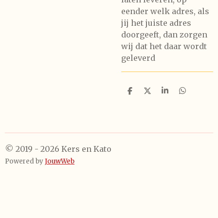
eender welk adres, als
jij het juiste adres
doorgeeft, dan zorgen
wij dat het daar wordt
geleverd
D
D
S
D
e
e
h
e
l
e
a
l
e
l
r
e
n
e
n
© 2019 - 2026 Kers en Kato
Powered by
JouwWeb