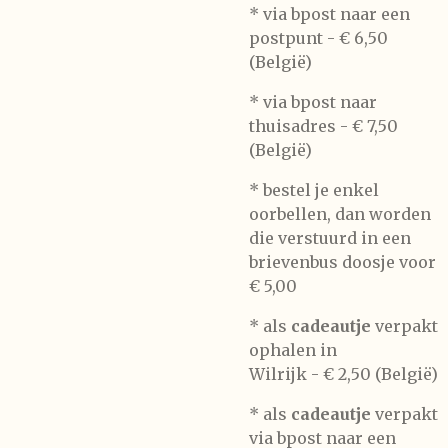
* via bpost naar een
postpunt -
€ 6,50
(België)
* via bpost naar
thuisadres -
€ 7,50
(België)
* bestel je enkel
oorbellen, dan worden
die verstuurd in een
brievenbus doosje voor
€ 5,00
*
als
cadeautje
verpakt
ophalen in
Wilrijk -
€ 2,50 (België)
* als
cadeautje
verpakt
via bpost naar een