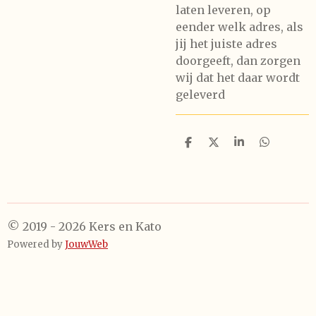
laten leveren, op
eender welk adres, als
jij het juiste adres
doorgeeft, dan zorgen
wij dat het daar wordt
geleverd
D
D
S
D
e
e
h
e
l
e
a
l
e
l
r
e
n
e
n
© 2019 - 2026 Kers en Kato
Powered by
JouwWeb