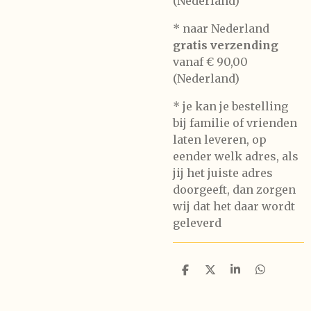
(Nederland)
* naar Nederland
gratis verzending
vanaf € 90,00
(Nederland)
* je kan je bestelling
bij familie of vrienden
laten leveren, op
eender welk adres, als
jij het juiste adres
doorgeeft, dan zorgen
wij dat het daar wordt
geleverd
D
D
S
D
e
e
h
e
l
e
a
l
e
l
r
e