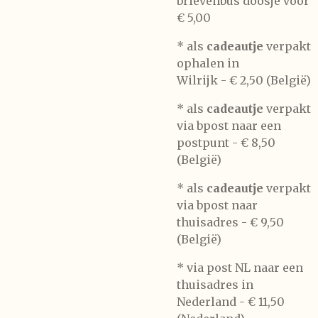
brievenbus doosje voor
€ 5,00
*
als
cadeautje
verpakt
ophalen in
Wilrijk -
€ 2,50 (België)
* als
cadeautje
verpakt
via bpost naar een
postpunt -
€ 8,50
(België)
* als
cadeautje
verpakt
via bpost naar
thuisadres -
€ 9,50
(België)
* via post NL naar een
thuisadres in
Nederland -
€ 11,50