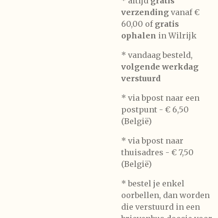
* altijd
gratis
verzending
vanaf €
60,00 of
gratis
ophalen
in Wilrijk
* vandaag besteld,
volgende werkdag
verstuurd
* via bpost naar een
postpunt -
€ 6,50
(België)
* via bpost naar
thuisadres -
€ 7,50
(België)
* bestel je enkel
oorbellen, dan worden
die verstuurd in een