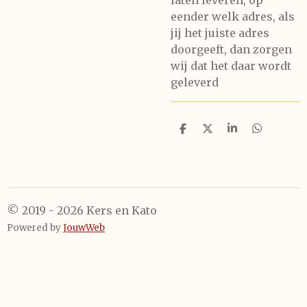
laten leveren, op
eender welk adres, als
jij het juiste adres
doorgeeft, dan zorgen
wij dat het daar wordt
geleverd
D
D
S
D
e
e
h
e
l
e
a
l
e
l
r
e
n
e
n
© 2019 - 2026 Kers en Kato
Powered by
JouwWeb