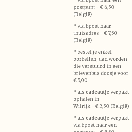
* via bpost naar een
postpunt -
€ 6,50
(België)
* via bpost naar
thuisadres -
€ 7,50
(België)
* bestel je enkel
oorbellen, dan worden
die verstuurd in een
brievenbus doosje voor
€ 5,00
*
als
cadeautje
verpakt
ophalen in
Wilrijk -
€ 2,50 (België)
* als
cadeautje
verpakt
via bpost naar een