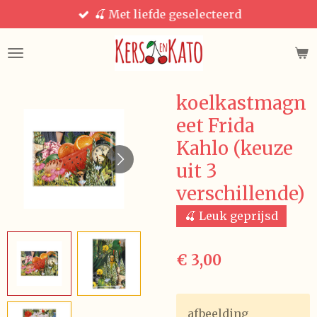
🍒 Met liefde geselecteerd
Ga
direct
naar
de
hoofdinhoud
koelkastmagn
eet Frida
Kahlo (keuze
uit 3
verschillende)
🍒 Leuk geprijsd
€ 3,00
afbeelding