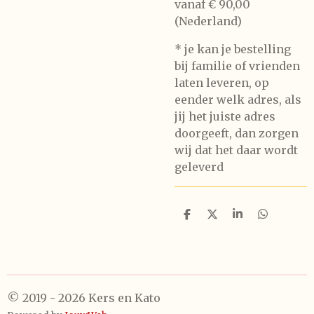
vanaf € 90,00
(Nederland)
* je kan je bestelling
bij familie of vrienden
laten leveren, op
eender welk adres, als
jij het juiste adres
doorgeeft, dan zorgen
wij dat het daar wordt
geleverd
D
D
S
D
e
e
h
e
l
e
a
l
e
l
r
e
n
e
n
© 2019 - 2026 Kers en Kato