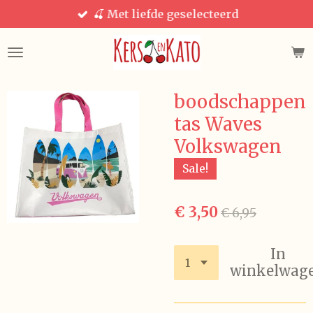
🍒 Met liefde geselecteerd
Ga
direct
naar
de
hoofdinhoud
boodschappen
tas Waves
Volkswagen
Sale!
€ 3,50
€ 6,95
In
winkelwag