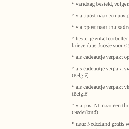
* vandaag besteld,
volge
* via bpost naar een post
* via bpost naar thuisadr
* bestel je enkel oorbelle
brievenbus doosje voor € 
*
als
cadeautje
verpakt op
* als
cadeautje
verpakt vi
(België)
* als
cadeautje
verpakt vi
(België)
* via post NL naar een th
(Nederland)
* naar Nederland
gratis 