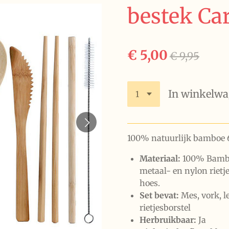
bestek Ca
€ 5,00
€ 9,95
In winkelw
100% natuurlijk bamboe 6
Materiaal:
100% Bamboe
metaal- en nylon rietj
hoes.
Set bevat:
Mes, vork, le
rietjesborstel
Herbruikbaar:
Ja