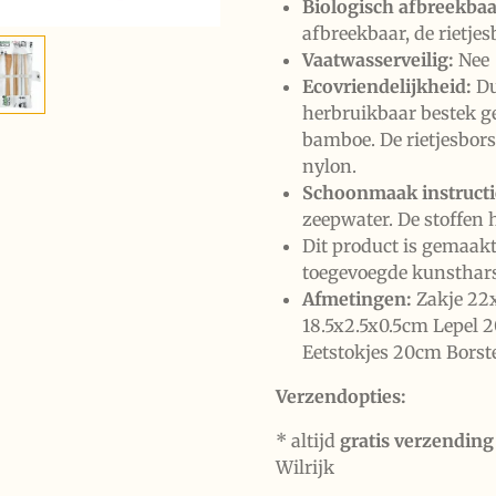
Biologisch afbreekbaa
afbreekbaar, de rietjesb
Vaatwasserveilig:
Nee
Ecovriendelijkheid:
Du
herbruikbaar bestek g
bamboe. De rietjesbors
nylon.
Schoonmaak instructi
zeepwater. De stoffen
Dit product is gemaak
toegevoegde kunsthar
Afmetingen:
Zakje 22
18.5x2.5x0.5cm Lepel 
Eetstokjes 20cm Borst
Verzendopties:
* altijd
gratis verzending
Wilrijk