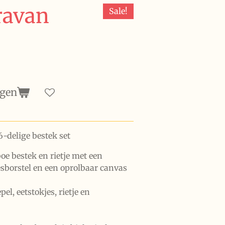
ravan
Sale!
agen
-delige bestek set
 bestek en rietje met een
esborstel en een oprolbaar canvas
pel, eetstokjes, rietje en