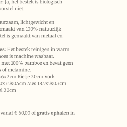
r:
Ja, het bestek is biologisch
orstel niet.
urzaam, lichtgewicht en
emaakt van 100% natuurlijk
tel is gemaakt van metaal en
es:
Het bestek reinigen in warm
 hoes is machine wasbaar.
t met 100% bamboe en bevat geen
s of melamine.
x6x2cm Rietje 20cm Vork
20x3.5x0.5cm Mes 18.5x5x0.3cm
el 20cm
vanaf € 60,00 of
gratis ophalen
in