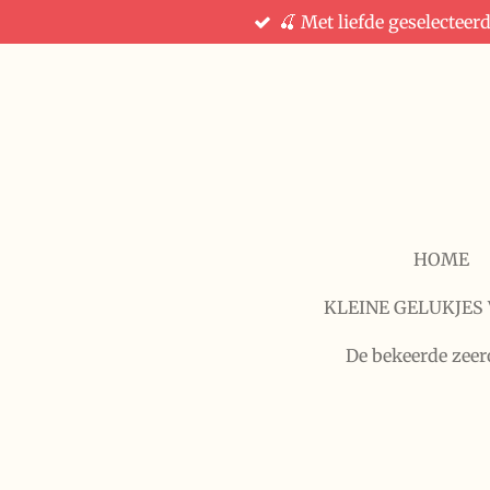
🍒 Met liefde geselecteer
Ga
direct
naar
de
hoofdinhoud
HOME
KLEINE GELUKJES 
De bekeerde zeer