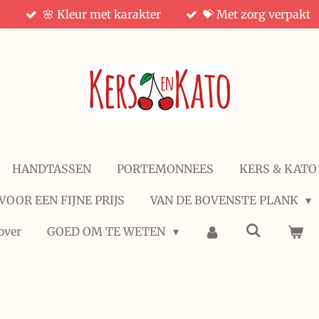
d
🌸 Kleur met karakter
💝 Met zorg verpakt
HANDTASSEN
PORTEMONNEES
KERS & KATO
VOOR EEN FIJNE PRIJS
VAN DE BOVENSTE PLANK
over
GOED OM TE WETEN