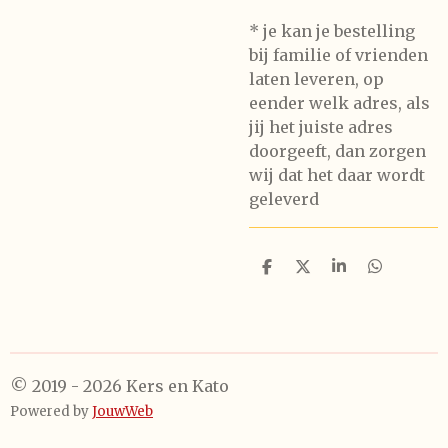
* je kan je bestelling
bij familie of vrienden
laten leveren, op
eender welk adres, als
jij het juiste adres
doorgeeft, dan zorgen
wij dat het daar wordt
geleverd
D
D
S
D
e
e
h
e
l
e
a
l
e
l
r
e
n
e
n
© 2019 - 2026 Kers en Kato
Powered by
JouwWeb