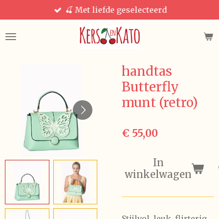
🍒 Met liefde geselecteerd
Ga
direct
naar
de
hoofdinhoud
handtas
Butterfly
munt (retro)
€ 55,00
In
winkelwagen
Stijlvol, leuk, flirterig