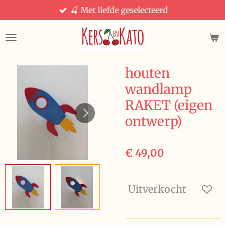
🍒 Met liefde geselecteerd
Ga
direct
naar
de
hoofdinhoud
houten
wandlamp
RAKET (eigen
ontwerp)
€ 49,00
Uitverkocht