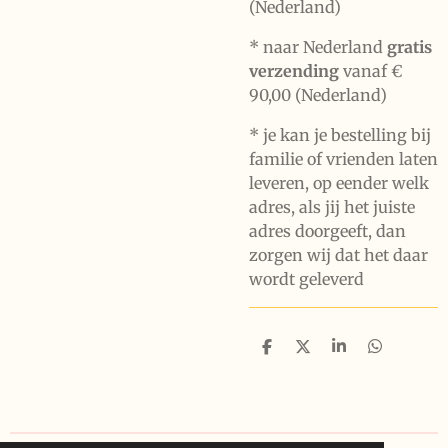
(Nederland)
* naar Nederland
gratis
verzending
vanaf €
90,00 (Nederland)
* je kan je bestelling bij
familie of vrienden laten
leveren, op eender welk
adres, als jij het juiste
adres doorgeeft, dan
zorgen wij dat het daar
wordt geleverd
D
D
S
D
e
e
h
e
l
e
a
l
e
l
r
e
n
e
n