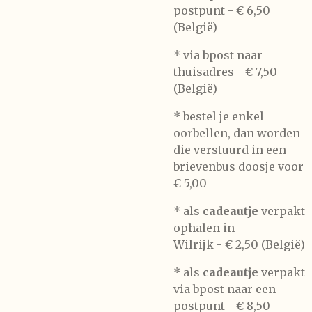
postpunt -
€ 6,50
(België)
* via bpost naar
thuisadres -
€ 7,50
(België)
* bestel je enkel
oorbellen, dan worden
die verstuurd in een
brievenbus doosje voor
€ 5,00
*
als
cadeautje
verpakt
ophalen in
Wilrijk -
€ 2,50 (België)
* als
cadeautje
verpakt
via bpost naar een
postpunt -
€ 8,50