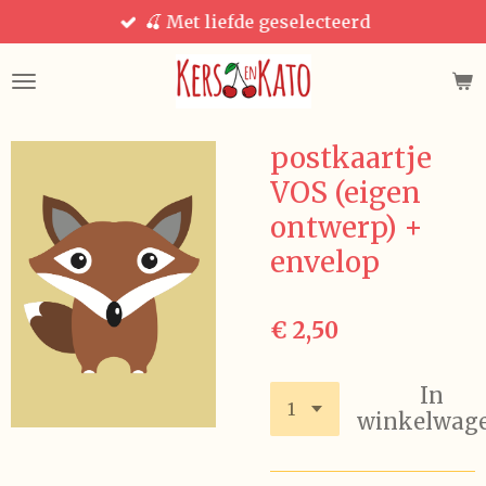
🍒 Met liefde geselecteerd
Ga
direct
naar
de
hoofdinhoud
postkaartje
VOS (eigen
ontwerp) +
envelop
€ 2,50
In
winkelwag