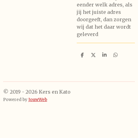
eender welk adres, als
jij het juiste adres
doorgeeft, dan zorgen
wij dat het daar wordt
geleverd
D
D
S
D
e
e
h
e
l
e
a
l
e
l
r
e
n
e
n
© 2019 - 2026 Kers en Kato
Powered by
JouwWeb