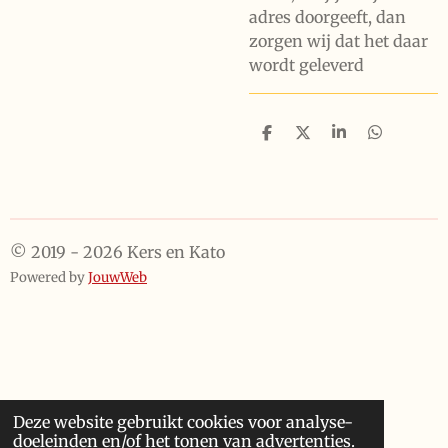
adres doorgeeft, dan
zorgen wij dat het daar
wordt geleverd
D
D
S
D
e
e
h
e
l
e
a
l
e
l
r
e
n
e
n
© 2019 - 2026 Kers en Kato
Powered by
JouwWeb
Deze website gebruikt cookies voor analyse-
doeleinden en/of het tonen van advertenties.