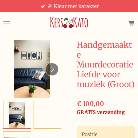
🌸 Kleur met karakter
Ga
direct
naar
de
hoofdinhoud
Handgemaakt
e
Muurdecoratie
Liefde voor
muziek (Groot)
€ 100,00
GRATIS verzending
Positie